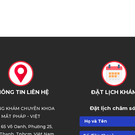
ÔNG TIN LIÊN HỆ
ĐẶT LỊCH KHÁ
Đặt lịch chăm s
G KHÁM CHUYÊN KHOA
MẮT
PHÁP - VIỆT
 65 Võ Oanh, Phường 25,
Thạnh, Tphcm, Việt Nam