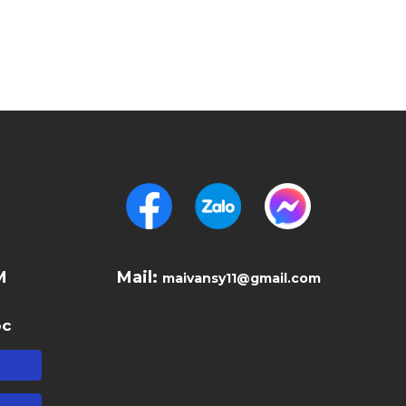
M
Mail:
maivansy11@gmail.com
óc