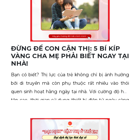
ĐỪNG ĐỂ CON CẬN THỊ: 5 BÍ KÍP
VÀNG CHA MẸ PHẢI BIẾT NGAY TẠI
NHÀ!
Bạn có biết? Thị lực của trẻ không chỉ bị ảnh hưởng 
bởi di truyền mà còn phụ thuộc rất nhiều vào thói 
quen sinh hoạt hằng ngày tại nhà. Với cường độ học 
tập cao, thời gian sử dụng thiết bị điện tử ngày càng 
nhiều, việc chăm sóc mắt đúng cách cho con ngay từ 
nhỏ là điều cha mẹ không thể bỏ qua. 