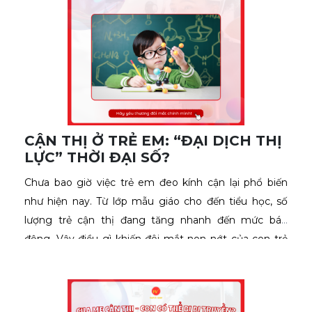
CẬN THỊ Ở TRẺ EM: “ĐẠI DỊCH THỊ
LỰC” THỜI ĐẠI SỐ?
Chưa bao giờ việc trẻ em đeo kính cận lại phổ biến 
như hiện nay. Từ lớp mẫu giáo cho đến tiểu học, số 
lượng trẻ cận thị đang tăng nhanh đến mức báo 
động. Vậy điều gì khiến đôi mắt non nớt của con trẻ 
phải “đầu hàng” sớm như vậy?