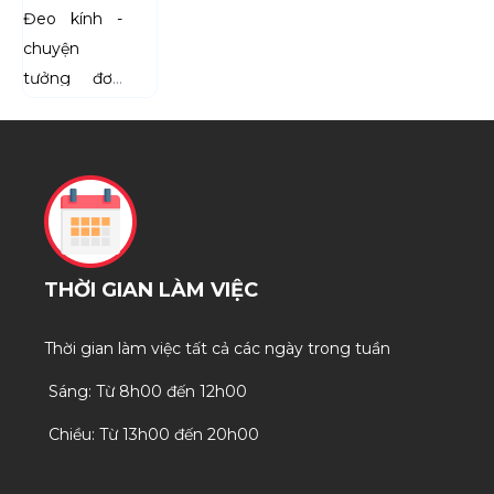
CÓ NÊN
Đeo kính - 
ĐEO
chuyện 
KÍNH
tưởng đơn 
MỌI
giản mà lại 
LÚC?
khiến không 
SỰ
THẬT
ít người… 
GÂY
hoang 
SỐC!
mang. Có 
người nghĩ 
đeo kính 
THỜI GIAN LÀM VIỆC
suốt sẽ làm 
mắt “lười”, 
Thời gian làm việc tất cả các ngày trong tuần
tăng độ 
Sáng: Từ 8h00 đến 12h00
nhanh. Có 
Chiều: Từ 13h00 đến 20h00
người lại cho 
rằng đeo 