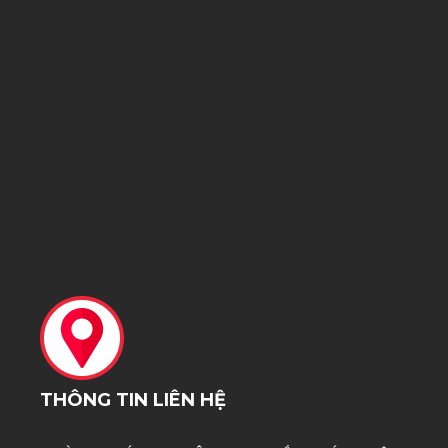
càng nhiều 
càng tốt. 
Vậy đâu là 
đúng?
THÔNG TIN LIÊN HỆ