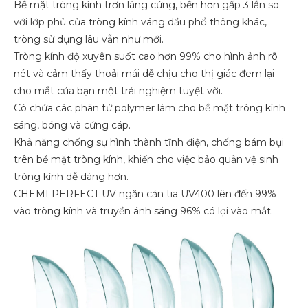
Bề mặt tròng kính trơn láng cứng, bền hơn gấp 3 lần so
với lớp phủ của tròng kính váng dầu phổ thông khác,
tròng sử dụng lâu vẫn như mới.
Tròng kính độ xuyên suốt cao hơn 99% cho hình ảnh rõ
nét và cảm thấy thoải mái dễ chịu cho thị giác đem lại
cho mắt của bạn một trải nghiệm tuyệt vời.
Có chứa các phân tử polymer làm cho bề mặt tròng kính
sáng, bóng và cứng cáp.
Khả năng chống sự hình thành tĩnh điện, chống bám bụi
trên bề mặt tròng kính, khiến cho việc bảo quản vệ sinh
tròng kính dễ dàng hơn.
CHEMI PERFECT UV ngăn cản tia UV400 lên đến 99%
vào tròng kính và truyền ánh sáng 96% có lợi vào mắt.