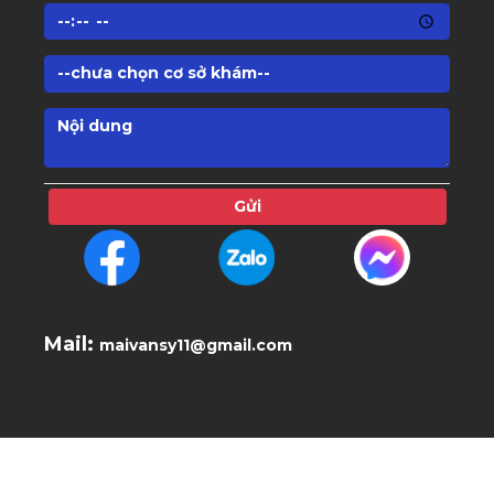
Gửi
Mail:
maivansy11@gmail.com
© 2024 PHÒNG KHÁM CHUYÊN KHOA MẮT PHÁP VIỆT