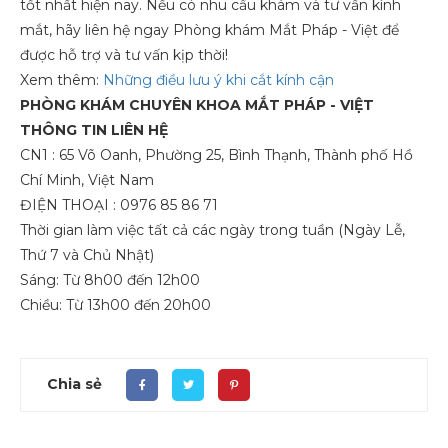
tốt nhất hiện nay. Nếu có nhu cầu khám và tư vấn kính
mắt, hãy liên hệ ngay Phòng khám Mắt Pháp - Việt để
được hỗ trợ và tư vấn kịp thời!
Xem thêm:
Những điều lưu ý khi cắt kính cận
PHÒNG KHÁM CHUYÊN KHOA MẮT PHÁP - VIỆT
THÔNG TIN LIÊN HỆ
CN1 : 65 Võ Oanh, Phường 25, Bình Thạnh, Thành phố Hồ
Chí Minh, Việt Nam
ĐIỆN THOẠI : 0976 85 86 71
Thời gian làm việc tất cả các ngày trong tuần (Ngày Lễ,
Thứ 7 và Chủ Nhật)
Sáng: Từ 8h00 đến 12h00
Chiều: Từ 13h00 đến 20h00
Chia sẻ